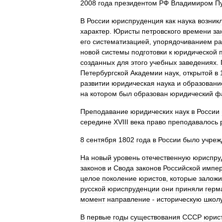
2008
года
президентом
РФ
Владимиром
П
В
России
юриспруденция
как
наука
возник
характер
.
Юристы
петровского
времени
за
его
систематизацией
,
упорядочиванием
ра
новой
системы
подготовки
к
юридической
созданных
для
этого
учебных
заведениях
.
Петербургской
Академии
наук
,
открытой
в
развитии
юридическая
наука
и
образовани
на
котором
был
образован
юридический
ф
Преподавание
юридических
наук
в
России
середине
XVIII
века
право
преподавалось
8
сентября
1802
года
в
России
было
учреж
На
новый
уровень
отечественную
юриспру
законов
и
Свода
законов
Российской
импе
целое
поколение
юристов
,
которые
залож
русской
юриспруденции
они
приняли
герм
момент
направление
-
историческую
школ
В
первые
годы
существования
СССР
юрис