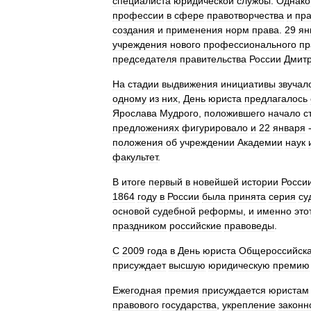
специалиста
юридической
службы
.
Однако
профессии
в
сфере
правотворчества
и
пр
создания
и
применения
норм
права
.
29
ян
учреждения
нового
профессионального
пр
председателя
правительства
России
Дмит
На
стадии
выдвижения
инициативы
звучал
одному
из
них
,
День
юриста
предлагалось
Ярослава
Мудрого
,
положившего
начало
с
предложениях
фигурировало
и
22
января
положения
об
учреждении
Академии
наук
факультет
.
В
итоге
первый
в
новейшей
истории
Росси
1864
году
в
России
была
принята
серия
су
основой
судебной
реформы
,
и
именно
это
праздником
российские
правоведы
.
С
2009
года
в
День
юриста
Общероссийск
присуждает
высшую
юридическую
премию
Ежегодная
премия
присуждается
юристам
правового
государства
,
укрепление
законн