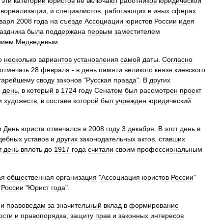
эти
категории
юристов
не
включают
работников
юридической
авореализации
,
и
специалистов
,
работающих
в
иных
сферах
варя
2008
года
на
съезде
Ассоциации
юристов
России
идея
аздника
была
поддержана
первым
заместителем
рием
Медведевым
.
о
несколько
вариантов
установления
самой
даты
.
Согласно
отмечать
28
февраля
-
в
день
памяти
великого
князя
киевского
тарейшему
своду
законов
"
Русская
правда
".
В
других
-
день
,
в
который
в
1724
году
Сенатом
был
рассмотрен
проект
и
художеств
,
в
составе
которой
был
учрежден
юридический
и
День
юриста
отмечался
в
2008
году
3
декабря
.
В
этот
день
в
дебных
уставов
и
других
законодательных
актов
,
ставших
т
день
вплоть
до
1917
года
считали
своим
профессиональным
ая
общественная
организация
"
Ассоциация
юристов
России
"
России
"
Юрист
года
".
и
правоведам
за
значительный
вклад
в
формирование
ости
и
правопорядка
,
защиту
прав
и
законных
интересов