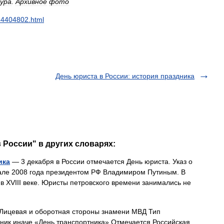
ура
.
Архивное
фото
34404802
.
html
День юриста в России: история праздника
 России" в других словарях:
ика
— 3 декабря в России отмечается День юриста. Указ о
але 2008 года президентом РФ Владимиром Путиным. В
в XVIII веке. Юристы петровского времени занимались не
ицевая и оборотная стороны знамени МВД Тип
ик иначе «День транспортника» Отмечается Российская