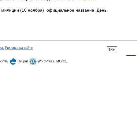
 милиции (10 ноября) официальное название День
ка
,
Реклама на сайте
18+
omla,
Drupal,
WordPress, MODx.