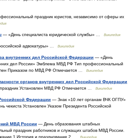
ессиональный праздник юристов, независимо от сферы их
едия
ы
— «День специалиста юридической службы» …
Википедия
российской адвокатуры» …
Википедия
ва внутренних дел Российской Федерации
— «День
енних дел России» Эмблема МВД РФ Тип профессиональный
овлен Приказом по МВД РФ Отмечается …
Википедия
пасности органов внутренних дел Российской Федерации
 праздник Установлен МВД РФ Отмечается …
Википедия
 Российской Федерации
— Знак «10 лет органам ВЧК ОГПУ»
нь чекиста Установлен Указом Президента Российской
ений МВД России
— День образования штабных
ьный праздник работников и служащих штабов МВД России.
ержание 1 История и празднование 2 …
Википедия