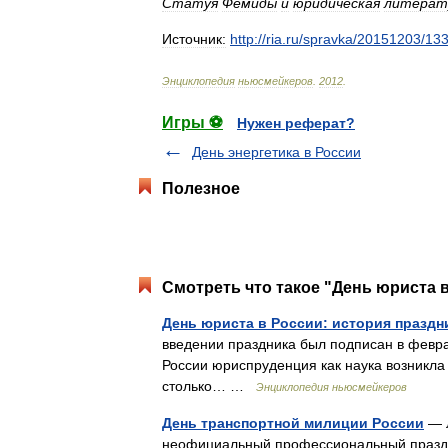
Статуя
Фемиды
и
юридическая
литерат
Источник:
http:
//
ria
.
ru
/
spravka
/
20151203
/
13
Энциклопедия
ньюсмейкеров
.
2012
.
Игры ⚽
Нужен реферат?
День энергетика в России
Полезное
Смотреть что такое "День юриста в
День юриста в России: история праздн
введении праздника был подписан в февр
России юриспруденция как наука возникла 
столько… …
Энциклопедия ньюсмейкеров
День транспортной милиции России
— Л
неофициальный профессиональный праздн