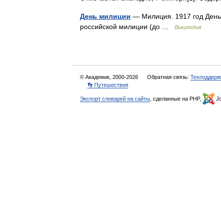
День милиции
— Милиция. 1917 год День
российской милиции (до …
Википедия
© Академик, 2000-2026
Обратная связь:
Техподдерж
👣 Путешествия
Экспорт словарей на сайты
, сделанные на PHP,
Jo