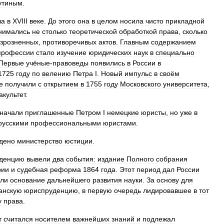
утиным
.
ла
в
XVIII
веке
.
До
этого
она
в
целом
носила
чисто
прикладной
нимались
не
столько
теоретической
обработкой
права
,
сколько
зрозненных
,
противоречивых
актов
.
Главным
содержанием
профессии
стало
изучение
юридических
наук
в
специально
Первые
учёные
-
правоведы
появились
в
России
в
1725
году
по
велению
Петра
I
.
Новый
импульс
в
своём
е
получили
с
открытием
в
1755
году
Московского
университета
,
акультет
.
начали
приглашенные
Петром
I
немецкие
юристы
,
но
уже
в
русскими
профессиональными
юристами
.
дено
министерство
юстиции
.
денцию
вывели
два
события:
издание
Полного
собрания
рии
и
судебная
реформа
1864
года
.
Этот
период
дал
России
или
основание
дальнейшего
развития
науки
.
За
основу
для
анскую
юриспруденцию
,
в
первую
очередь
лидировавшее
в
тот
у
права
.
т
считался
носителем
важнейших
знаний
и
подлежал