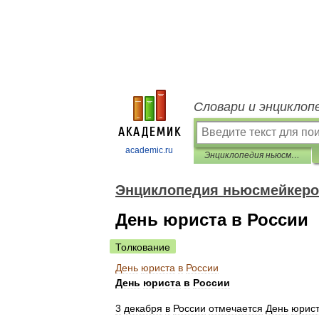
Словари и энциклоп
academic.ru
Энциклопедия ньюсмейкеров
Энциклопедия ньюсмейкер
День юриста в России
Толкование
День
юриста
в
России
День
юриста
в
России
3
декабря
в
России
отмечается
День
юрис