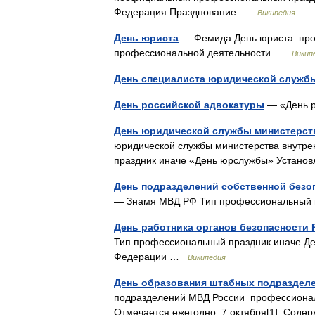
Федерация Празднование …
Википедия
День юриста
— Фемида День юриста проф
профессиональной деятельности …
Викип
День специалиста юридической служб
День российской адвокатуры
— «День 
День юридической службы министерст
юридической службы министерства внутр
праздник иначе «День юрслужбы» Устан
День подразделений собственной безо
— Знамя МВД РФ Тип профессиональный
День работника органов безопасности
Тип профессиональный праздник иначе Де
Федерации …
Википедия
День образования штабных подраздел
подразделений МВД России профессионал
Отмечается ежегодно, 7 октября[1]. Сод