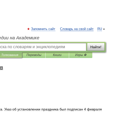
Запомнить сайт
Словарь на свой сайт
RU
едии на Академике
Найти!
Толкования
Переводы
Книги
Игры ⚽
ов
та
.
Указ
об
установлении
праздника
был
подписан
4
февраля