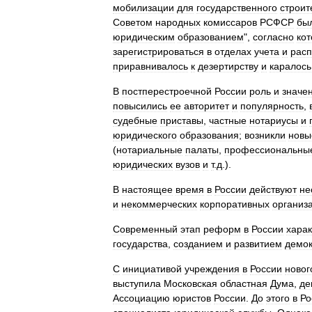
мобилизации
для
государственного
строит
Советом
народных
комиссаров
РСФСР
бы
юридическим
образованием
",
согласно
ко
зарегистрироваться
в
отделах
учета
и
рас
приравнивалось
к
дезертирству
и
каралось
В
постперестроечной
России
роль
и
значе
повысились
ее
авторитет
и
популярность
,
судебные
приставы
,
частные
нотариусы
и
юридического
образования
;
возникли
новы
(
нотариальные
палаты
,
профессиональны
юридических
вузов
и
т
.
д
.).
В
настоящее
время
в
России
действуют
не
и
некоммерческих
корпоративных
организ
Современный
этап
реформ
в
России
харак
государства
,
созданием
и
развитием
демок
С
инициативой
учреждения
в
России
новог
выступила
Московская
областная
Дума
,
де
Ассоциацию
юристов
России
.
До
этого
в
Ро