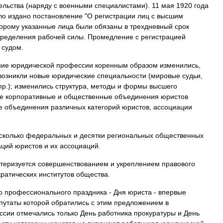
ельства
(
наряду
с
военными
специалистами
).
11
мая
1920
года
ло
издано
постановление
"
О
регистрации
лиц
с
высшим
торому
указанные
лица
были
обязаны
в
трехдневный
срок
пределения
рабочей
силы
.
Промедление
с
регистрацией
судом
.
ние
юридической
профессии
коренным
образом
изменились
,
возникли
новые
юридические
специальности
(
мировые
судьи
,
пр
.);
изменились
структура
,
методы
и
формы
высшего
е
корпоративные
и
общественные
объединения
юристов
е
объединения
различных
категорий
юристов
,
ассоциации
сколько
федеральных
и
десятки
региональных
общественных
аций
юристов
и
их
ассоциаций
.
теризуется
совершенствованием
и
укреплением
правового
ратических
институтов
общества
.
о
профессионального
праздника
-
Дня
юриста
-
впервые
путаты
которой
обратились
с
этим
предложением
в
ссии
отмечались
только
День
работника
прокуратуры
и
День